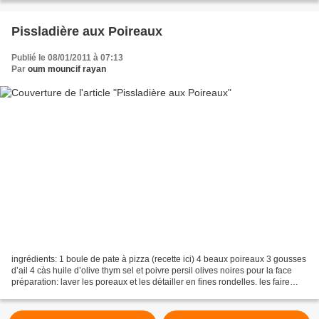
Pissladière aux Poireaux
Publié le 08/01/2011 à 07:13
Par
oum mouncif rayan
ingrédients: 1 boule de pate à pizza (recette ici) 4 beaux poireaux 3 gousses
d’ail 4 càs huile d’olive thym sel et poivre persil olives noires pour la face
préparation: laver les poreaux et les détailler en fines rondelles. les faire
revenir avec l’huile...