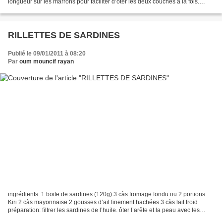
longueur sur les marrons pour faciliter d’ôter les deux couches à la fois.
couvrir d’eau dans une cocotte...
RILLETTES DE SARDINES
Publié le 09/01/2011 à 08:20
Par
oum mouncif rayan
ingrédients: 1 boite de sardines (120g) 3 càs fromage fondu ou 2 portions
Kiri 2 càs mayonnaise 2 gousses d’ail finement hachées 3 càs lait froid
préparation: filtrer les sardines de l’huile. ôter l’arête et la peau avec les
écailles. mettre la chair...