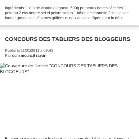
Ingrédients: 1 kilo de viande d’agneau 500g pruneaux noires séchées 1
poireau 2 càs beurre sel et poivre safran 1 bâton de cannelle 2 feuilles de
laurier graines de sésames grillées et noix de coco râpée pour la déco
préparation: dans une cocote, fondre...
CONCOURS DES TABLIERS DES BLOGGEURS
Publié le 11/01/2011 à 09:41
Par
oum mouncif rayan
Bonjour, je participe pour le plaisir au concours des tabliers des bloggeurs