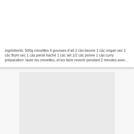
ingrédients: 500g crevettes 4 gousses d’ail 2 càs beurre 1 càc origan sec 1
càc thym sec 1 càs persil haché 1 càc sel 1/2 càc poivre 1 càs curry
préparation: laver les crevettes, et les faire revenir pendant 2 minutes avec le
beurre dans une poêle à fond...