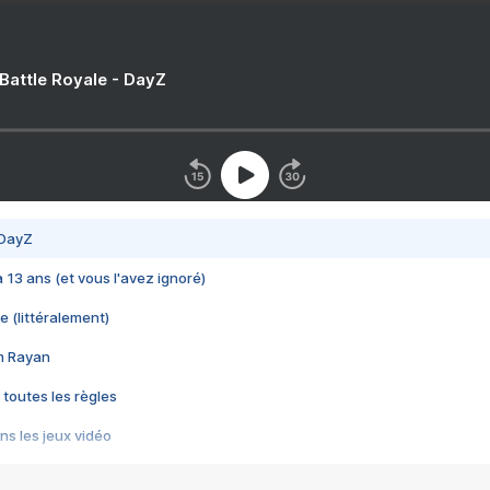
 Battle Royale - DayZ
 DayZ
 a 13 ans (et vous l'avez ignoré)
e (littéralement)
im Rayan
 toutes les règles
s les jeux vidéo
us choquant de Rockstar ? - Le scandale BULLY