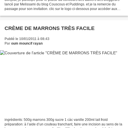
lancé par Melissami du blog Couscous et Puddings. et je la remercie du
passage pour son invitation. clic sur le logo ci-dessous pour accéder aux
conditions: voici donc la photo...
CRÈME DE MARRONS TRÈS FACILE
Publié le 10/01/2011 à 08:43
Par
oum mouncif rayan
ingrédients: 500g marrons 300g sucre 1 càc vanille 200ml lait froid
préparation: à l’aide d’un couteau tranchant, faire une incision au sens de la