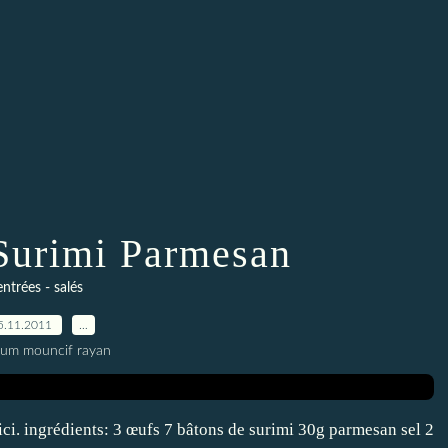
 Surimi Parmesan
entrées - salés
5.11.2011
…
oum mouncif rayan
l ici. ingrédients: 3 œufs 7 bâtons de surimi 30g parmesan sel 2