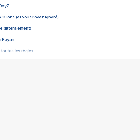
 DayZ
 a 13 ans (et vous l'avez ignoré)
e (littéralement)
im Rayan
 toutes les règles
s les jeux vidéo
us choquant de Rockstar ? - Le scandale BULLY
e plus moche de Steam
du RÊVE tourne au CAUCHEMAR
pendant 8 heures
it… à tort
umiliés par un jeu vidéo