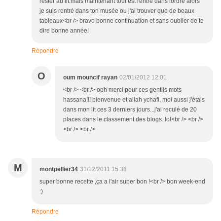
rester au lit.mais maintenant tout est rentre dans lordre alors
je suis rentré dans ton musée ou j'ai trouver que de beaux
tableaux<br /> bravo bonne continuation et sans oublier de te
dire bonne année!
Répondre
O
oum mouncif rayan
02/01/2012 12:01
<br /> <br /> ooh merci pour ces gentils mots
hassana!!! bienvenue et allah ychafi, moi aussi j'étais
dans mon lit ces 3 derniers jours...j'ai reculé de 20
places dans le classement des blogs..lol<br /> <br />
<br /> <br />
M
montpellier34
31/12/2011 15:38
super bonne recette ,ça a l'air super bon !<br /> bon week-end
:)
Répondre