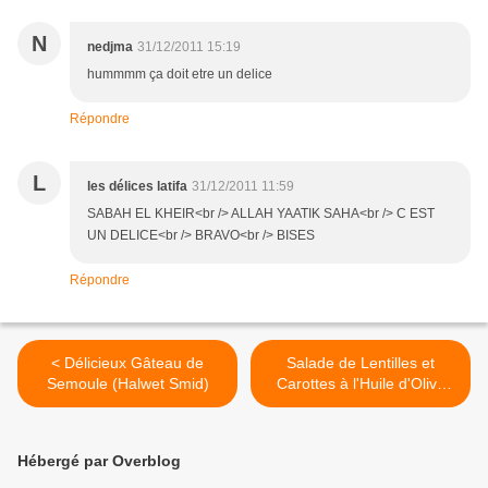
N
nedjma
31/12/2011 15:19
hummmm ça doit etre un delice
Répondre
L
les délices latifa
31/12/2011 11:59
SABAH EL KHEIR<br /> ALLAH YAATIK SAHA<br /> C EST
UN DELICE<br /> BRAVO<br /> BISES
Répondre
< Délicieux Gâteau de
Salade de Lentilles et
Semoule (Halwet Smid)
Carottes à l'Huile d'Olive
pour la Table du Ramadan
>
Hébergé par Overblog