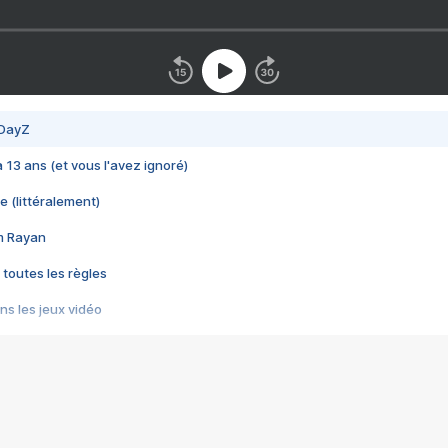
 DayZ
 a 13 ans (et vous l'avez ignoré)
e (littéralement)
im Rayan
 toutes les règles
s les jeux vidéo
us choquant de Rockstar ? - Le scandale BULLY
e plus moche de Steam
du RÊVE tourne au CAUCHEMAR