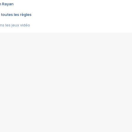
im Rayan
 toutes les règles
s les jeux vidéo
us choquant de Rockstar ? - Le scandale BULLY
e plus moche de Steam
du RÊVE tourne au CAUCHEMAR
pendant 8 heures
it… à tort
umiliés par un jeu vidéo
ire - Final Fantasy 8
ti un empire - Age of Empires
story DOFUS
tard, il crée l'un des pires jeux de tous les temps, MindsEye.