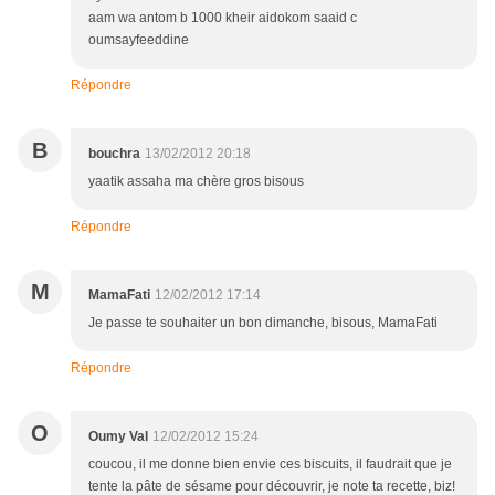
aam wa antom b 1000 kheir aidokom saaid c
oumsayfeeddine
Répondre
B
bouchra
13/02/2012 20:18
yaatik assaha ma chère gros bisous
Répondre
M
MamaFati
12/02/2012 17:14
Je passe te souhaiter un bon dimanche, bisous, MamaFati
Répondre
O
Oumy Val
12/02/2012 15:24
coucou, il me donne bien envie ces biscuits, il faudrait que je
tente la pâte de sésame pour découvrir, je note ta recette, biz!