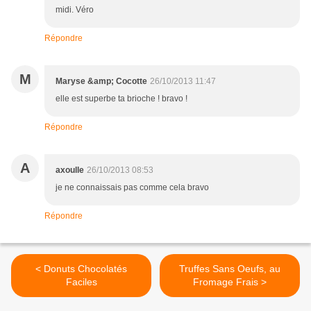
midi. Véro
Répondre
M
Maryse &amp; Cocotte
26/10/2013 11:47
elle est superbe ta brioche ! bravo !
Répondre
A
axoulle
26/10/2013 08:53
je ne connaissais pas comme cela bravo
Répondre
< Donuts Chocolatés
Truffes Sans Oeufs, au
Faciles
Fromage Frais >