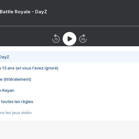
 Battle Royale - DayZ
 DayZ
 a 13 ans (et vous l'avez ignoré)
e (littéralement)
im Rayan
 toutes les règles
s les jeux vidéo
us choquant de Rockstar ? - Le scandale BULLY
e plus moche de Steam