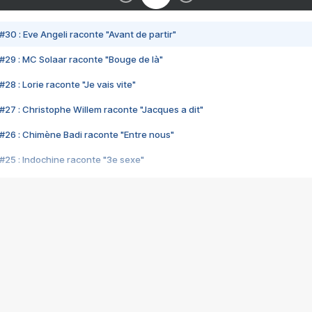
#30 : Eve Angeli raconte "Avant de partir"
#29 : MC Solaar raconte "Bouge de là"
28 : Lorie raconte "Je vais vite"
#27 : Christophe Willem raconte "Jacques a dit"
#26 : Chimène Badi raconte "Entre nous"
#25 : Indochine raconte "3e sexe"
#24 : Zaho raconte "C'est chelou"
#23 : Patrick Bruel raconte "Au café des délices"
#22 : Kyo raconte "Le chemin"
#21 : Nolwenn Leroy raconte "Cassé"
#20 : Patrick Hernandez raconte "Born to be alive"
#19 : Lorie raconte "Près de moi"