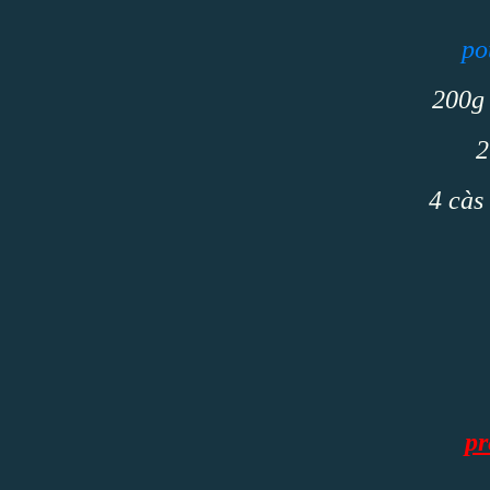
po
200g 
2
4 càs
pr