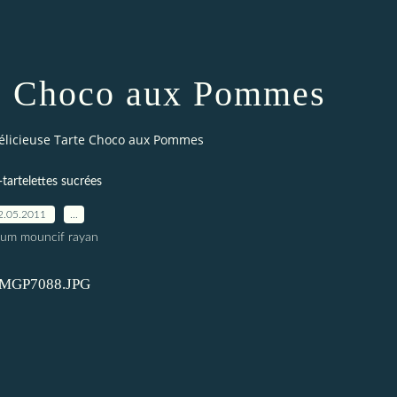
te Choco aux Pommes
élicieuse Tarte Choco aux Pommes
-tartelettes sucrées
2.05.2011
…
oum mouncif rayan