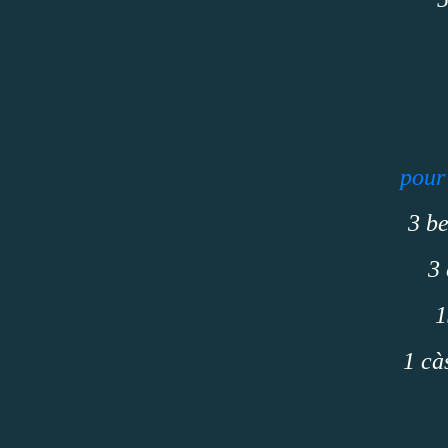
pour
3 b
3 
1
1 cà