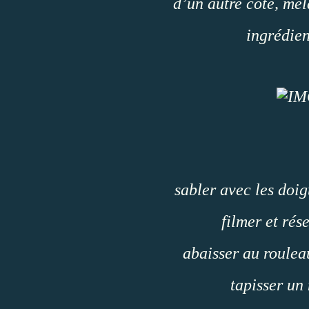
d’un autre coté, mél
ingrédien
sabler avec les doig
filmer et rés
abaisser au roulea
tapisser un