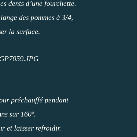
des dents d’une fourchette.
élange des pommes à 3/4,
ser la surface.
four préchauffé pendant
ns sur 160º.
r et laisser refroidir.