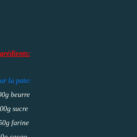
grédients:
ur la pate:
00g beurre
00g sucre
50g farine
50g cacao