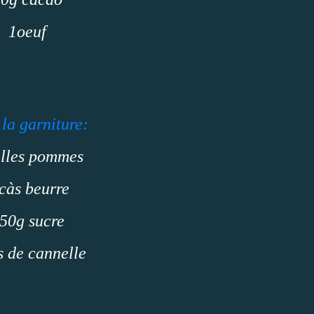
1oeuf
 la garniture:
elles pommes
càs beurre
50g sucre
s de cannelle