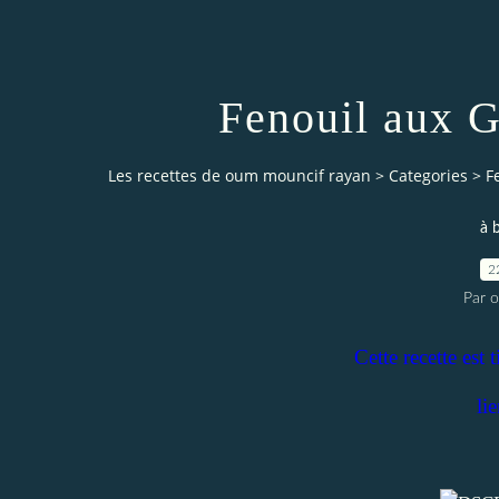
Fenouil aux 
Les recettes de oum mouncif rayan
>
Categories
>
F
à 
2
Par 
Cette recette est 
li