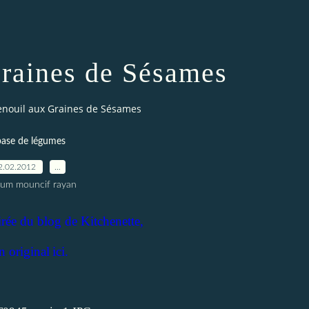
Graines de Sésames
enouil aux Graines de Sésames
base de légumes
2.02.2012
…
oum mouncif rayan
tirée du blog de Kitchenette,
en original
ici.