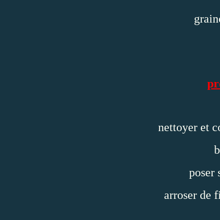
grain
pr
nettoyer et c
b
poser 
arroser de f