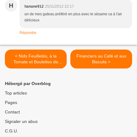
H
hanane912
25/11/2012 22:17
un de mes gateau préféré en plus avec le sésame ca à l'air
délicieux
Répondre
< Nids Feuilletés, à la
Financiers au Café et aux
Tomate et Boulettes de
Biscuits >
Kefta
Hébergé par Overblog
Top articles
Pages
Contact
Signaler un abus
C.G.U.