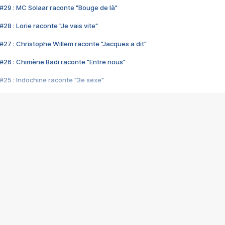
#29 : MC Solaar raconte "Bouge de là"
28 : Lorie raconte "Je vais vite"
#27 : Christophe Willem raconte "Jacques a dit"
#26 : Chimène Badi raconte "Entre nous"
#25 : Indochine raconte "3e sexe"
#24 : Zaho raconte "C'est chelou"
#23 : Patrick Bruel raconte "Au café des délices"
#22 : Kyo raconte "Le chemin"
#21 : Nolwenn Leroy raconte "Cassé"
#20 : Patrick Hernandez raconte "Born to be alive"
#19 : Lorie raconte "Près de moi"
#18 : Michael Jones raconte "A nos actes manqués" (avec Jean-Jacque
#17 : Khaled raconte "Aïcha"