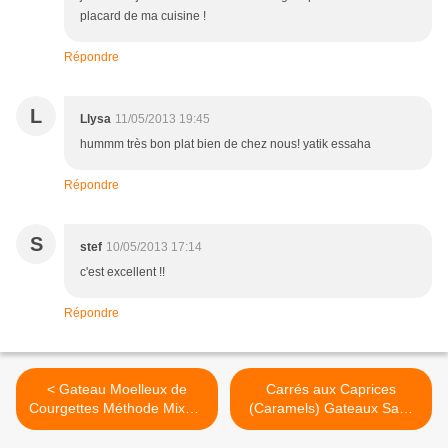
placard de ma cuisine !
Répondre
L
Llysa
11/05/2013 19:45
hummm très bon plat bien de chez nous! yatik essaha
Répondre
S
stef
10/05/2013 17:14
c'est excellent !!
Répondre
< Gateau Moelleux de
Carrés aux Caprices
Courgettes Méthode Mixeur
(Caramels) Gateaux Sans
(pour le défi cuisine)
Cuisson >