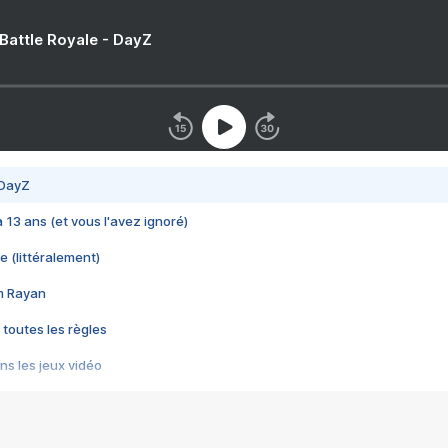
 Battle Royale - DayZ
 DayZ
 a 13 ans (et vous l'avez ignoré)
e (littéralement)
im Rayan
 toutes les règles
s les jeux vidéo
us choquant de Rockstar ? - Le scandale BULLY
e plus moche de Steam