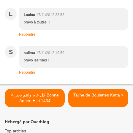
L
Loulou
17/11/2012 23:53
bravo à toutes !!!
Répondre
S
salima
17/11/2012 19:59
bravo les filles !
Répondre
< كل عام وانتم بخير Bonne
Tajine de Boulettes Kefta >
Année Hijri 1434
Hébergé par Overblog
Top articles