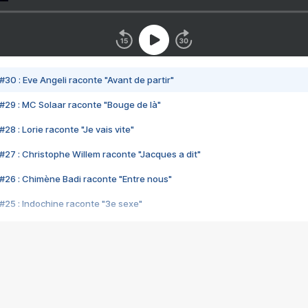
#30 : Eve Angeli raconte "Avant de partir"
#29 : MC Solaar raconte "Bouge de là"
28 : Lorie raconte "Je vais vite"
#27 : Christophe Willem raconte "Jacques a dit"
#26 : Chimène Badi raconte "Entre nous"
#25 : Indochine raconte "3e sexe"
#24 : Zaho raconte "C'est chelou"
#23 : Patrick Bruel raconte "Au café des délices"
#22 : Kyo raconte "Le chemin"
#21 : Nolwenn Leroy raconte "Cassé"