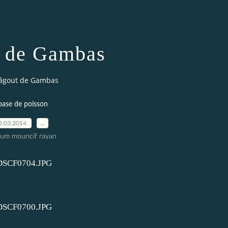
 de Gambas
âgout de Gambas
base de poisson
2.03.2014
…
oum mouncif rayan