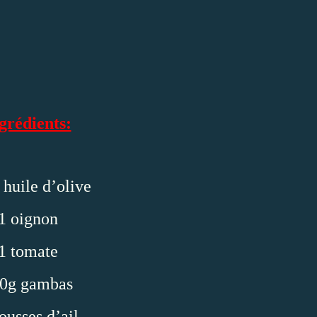
grédients:
 huile d’olive
1 oignon
1 tomate
0g gambas
ousses d’ail