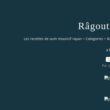
Râgout
Les recettes de oum mouncif rayan
>
Categories
>
R
à 
2
Par 