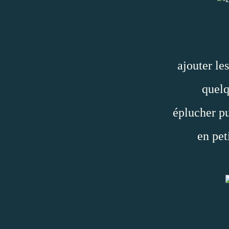
ajouter le
quelq
éplucher pu
en pet