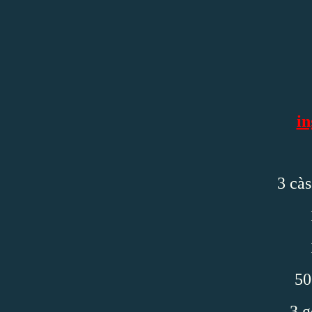
in
3 càs
50
3 g