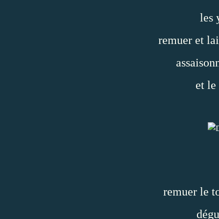
les 
remuer et lai
assaisonn
et le
remuer le to
dégu