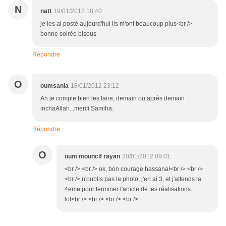
N
natt
19/01/2012 18:40
je les ai posté aujourd'hui ils m'ont beaucoup plus<br />
bonne soirée bisous
Répondre
O
oumsania
18/01/2012 23:12
Ah je compte bien les faire, demain ou après demain
inchaAllah...merci Samiha.
Répondre
O
oum mouncif rayan
20/01/2012 09:01
<br /> <br /> ok, bon courage hassana!<br /> <br />
<br /> n'oublis pas la photo, j'en ai 3, et j'attends la
4eme pour terminer l'article de tes réalisations..
lol<br /> <br /> <br /> <br />