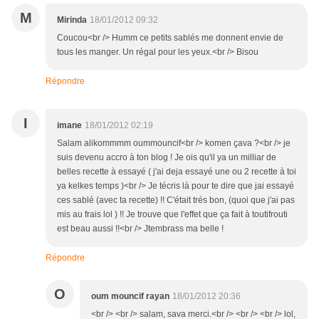
M
Mirinda
18/01/2012 09:32
Coucou<br /> Humm ce petits sablés me donnent envie de
tous les manger. Un régal pour les yeux.<br /> Bisou
Répondre
I
imane
18/01/2012 02:19
Salam alikommmm oummouncif<br /> komen çava ?<br /> je
suis devenu accro à ton blog ! Je ois qu'il ya un milliar de
belles recette à essayé ( j'ai deja essayé une ou 2 recette à toi
ya kelkes temps )<br /> Je técris là pour te dire que jai essayé
ces sablé (avec ta recette) !! C'était trés bon, (quoi que j'ai pas
mis au frais lol ) !! Je trouve que l'effet que ça fait à toutifrouti
est beau aussi !!<br /> Jtembrass ma belle !
Répondre
O
oum mouncif rayan
18/01/2012 20:36
<br /> <br /> salam, sava merci.<br /> <br /> <br /> lol,