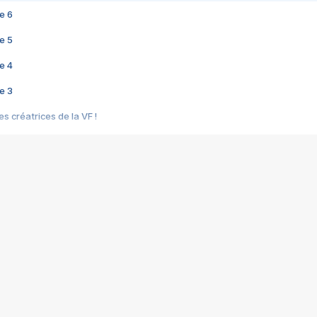
e 6
e 5
e 4
e 3
s créatrices de la VF !
e 2
e 1
e Mektoub My Love arrive enfin ! Rencontre avec Shaïn Boumedine et Sal
i : après Toni en famille
elle réalise le bouleversant Dites lui que je l'aime
ais ! Rencontre autour de Vie privée de Rebecca Zlotowski
 de Marguerite, Grave... Rencontre avec Ella Rumpf