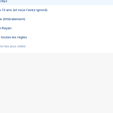
 DayZ
 a 13 ans (et vous l'avez ignoré)
e (littéralement)
im Rayan
 toutes les règles
s les jeux vidéo
us choquant de Rockstar ? - Le scandale BULLY
e plus moche de Steam
du RÊVE tourne au CAUCHEMAR
pendant 8 heures
it… à tort
umiliés par un jeu vidéo
ire - Final Fantasy 8