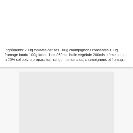
ingrédients: 200g tomates cerises 100g champignons conserves 100g
fromage fondu 100g farine 1 œuf 50mls huile végétale 200mls crème liquide
à 20% sel poivre préparation: ranger les tomates, champignons et fromage
dans un moule à gratins. bien battre la...