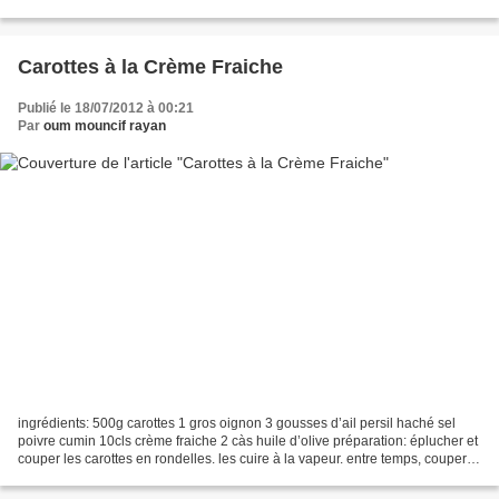
couverts pendant 30mns....
Carottes à la Crème Fraiche
Publié le 18/07/2012 à 00:21
Par
oum mouncif rayan
ingrédients: 500g carottes 1 gros oignon 3 gousses d’ail persil haché sel
poivre cumin 10cls crème fraiche 2 càs huile d’olive préparation: éplucher et
couper les carottes en rondelles. les cuire à la vapeur. entre temps, couper
l’oignon en petits dés....