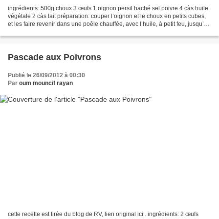
ingrédients: 500g choux 3 œufs 1 oignon persil haché sel poivre 4 càs huile
végétale 2 càs lait préparation: couper l’oignon et le choux en petits cubes,
et les faire revenir dans une poêle chauffée, avec l’huile, à petit feu, jusqu’à
ce qu’ils soient...
Pascade aux Poivrons
Publié le 26/09/2012 à 00:30
Par
oum mouncif rayan
cette recette est tirée du blog de RV, lien original ici . ingrédients: 2 œufs