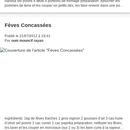
harissa sel poivre 4 œufs 4 portions de fromage préparation: éplucher les
pommes de terre et les couper en petits dés. les faire revenir dans une poêle
à fond épais avec l’huile...
Fèves Concassées
Publié le 21/07/2012 à 19:41
Par
oum mouncif rayan
ingrédients: 1kg de fèves fraiches 1 gros oignon 2 gousses d’ail 3 cas huile
d’olive sel poivre 1 cac cumin 1 cac paprika préparation: nettoyer les fèves,
les laver et les couper en morceaux (sur 2 ou 3) les faire cuire à la vapeur