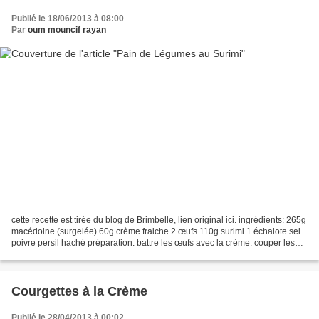
Publié le 18/06/2013 à 08:00
Par
oum mouncif rayan
cette recette est tirée du blog de Brimbelle, lien original ici. ingrédients: 265g
macédoine (surgelée) 60g crème fraiche 2 œufs 110g surimi 1 échalote sel
poivre persil haché préparation: battre les œufs avec la crème. couper les
bâtons du surimi en...
Courgettes à la Crème
Publié le 28/04/2013 à 00:02