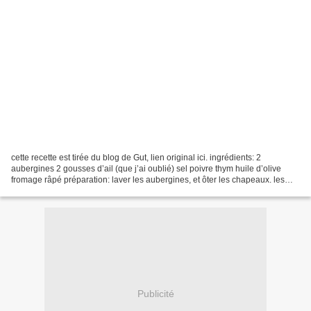
cette recette est tirée du blog de Gut, lien original ici. ingrédients: 2
aubergines 2 gousses d’ail (que j’ai oublié) sel poivre thym huile d’olive
fromage râpé préparation: laver les aubergines, et ôter les chapeaux. les
couper en 2 dans le sens de...
Publicité