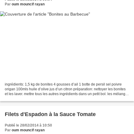
Par
oum mouncif rayan
ingrédients: 1,5 kg de bonites 4 gousses d’ail 1 botte de persil sel poivre
origan 100mls huile d’olive jus d’un citron préparation: nettoyer les bonites
et les laver. mettre tous les autres ingrédients dans un petit bol. les mélanger
et les étaler sur...
Filets d'Espadon à la Sauce Tomate
Publié le 28/02/2014 à 10:50
Par
oum mouncif rayan