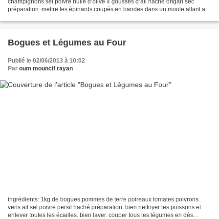
champignons sel poivre huile d’olive 4 gousses d’ail haché origan sec
préparation: mettre les épinards coupés en bandes dans un moule allant au
four huilé. poser les tranches des...
Bogues et Légumes au Four
Publié le 02/06/2013 à 10:02
Par
oum mouncif rayan
ingrédients: 1kg de bogues pommes de terre poireaux tomates poivrons
verts ail sel poivre persil haché préparation: bien nettoyer les poissons et
enlever toutes les écailles. bien laver. couper tous les légumes en dés