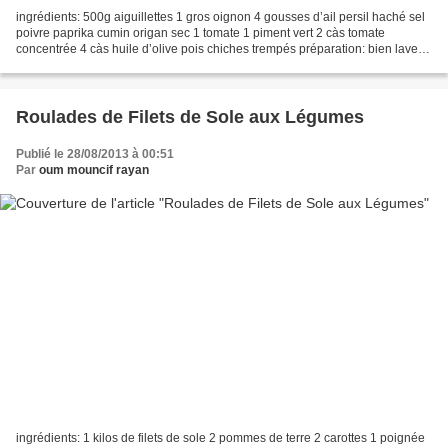
ingrédients: 500g aiguillettes 1 gros oignon 4 gousses d’ail persil haché sel
poivre paprika cumin origan sec 1 tomate 1 piment vert 2 càs tomate
concentrée 4 càs huile d’olive pois chiches trempés préparation: bien laver
le poisson. ôter la tête et les...
Roulades de Filets de Sole aux Légumes
Publié le 28/08/2013 à 00:51
Par
oum mouncif rayan
ingrédients: 1 kilos de filets de sole 2 pommes de terre 2 carottes 1 poignée