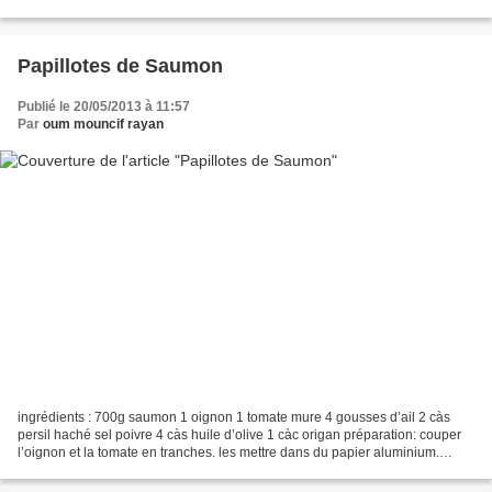
moyens. beurrer un moule et y ranger...
Papillotes de Saumon
Publié le 20/05/2013 à 11:57
Par
oum mouncif rayan
ingrédients : 700g saumon 1 oignon 1 tomate mure 4 gousses d’ail 2 càs
persil haché sel poivre 4 càs huile d’olive 1 càc origan préparation: couper
l’oignon et la tomate en tranches. les mettre dans du papier aluminium.
poser les pavés de saumon dessus....