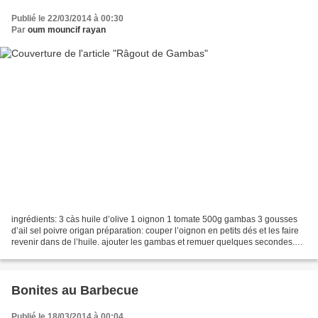
Publié le 22/03/2014 à 00:30
Par
oum mouncif rayan
ingrédients: 3 càs huile d’olive 1 oignon 1 tomate 500g gambas 3 gousses
d’ail sel poivre origan préparation: couper l’oignon en petits dés et les faire
revenir dans de l’huile. ajouter les gambas et remuer quelques secondes.
éplucher puis couper la tomate...
Bonites au Barbecue
Publié le 18/03/2014 à 00:04