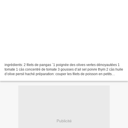
ingrédients: 2 filets de pangas ´1 poignée des olives vertes dénoyautées 1
tomate 1 càs concentré de tomate 3 gousses d’ail sel poivre thym 2 càs huile
d’olive persil haché préparation: couper les filets de poisson en petits
morceaux. les faire revenir...
Publicité