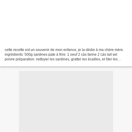
cette recette est un souvenir de mon enfance, je la dédie à ma chère mère.
ingrédients: 500g sardines pate à frire: 1 oeuf 2 càs farine 2 càs lait sel
poivre préparation: nettoyer les sardines, gratter les écailles, et ôter les
arêtes. mélanger les ingrédients...