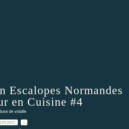
on Escalopes Normandes
ur en Cuisine #4
base de volaille
4.09.2011
…