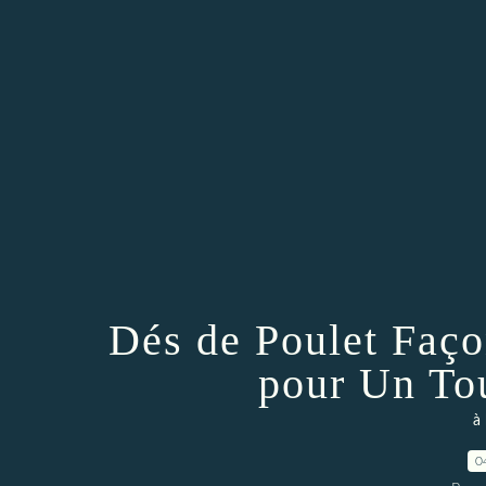
Dés de Poulet Faç
pour Un To
à 
0