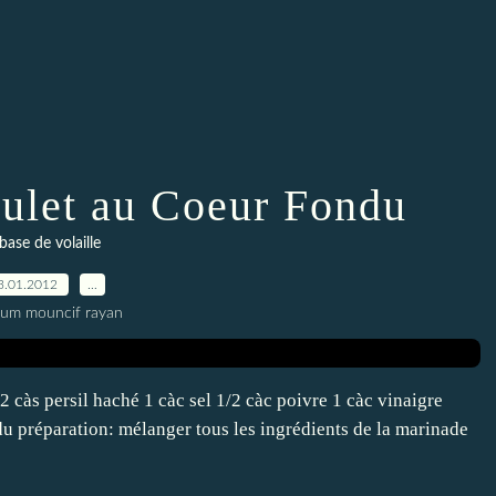
oulet au Coeur Fondu
base de volaille
3.01.2012
…
oum mouncif rayan
2 càs persil haché 1 càc sel 1/2 càc poivre 1 càc vinaigre
du préparation: mélanger tous les ingrédients de la marinade