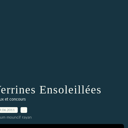
errines Ensoleillées
eux et concours
9.06.2011
…
oum mouncif rayan