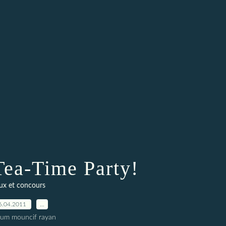
ea-Time Party!
eux et concours
6.04.2011
…
oum mouncif rayan