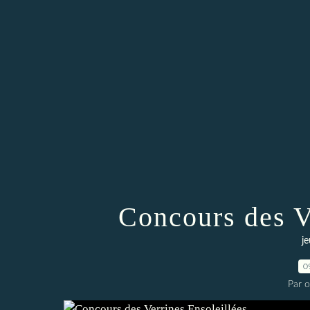
Concours des V
j
0
Par 