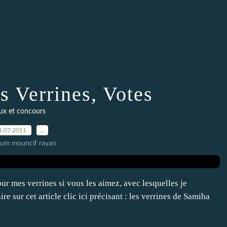
s Verrines, Votes
eux et concours
4.07.2011
…
oum mouncif rayan
r mes verrines si vous les aimez, avec lesquelles je
e sur cet article clic ici précisant : les verrines de Samiha