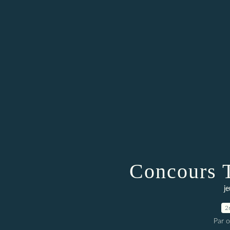
Concours T
j
2
Par 