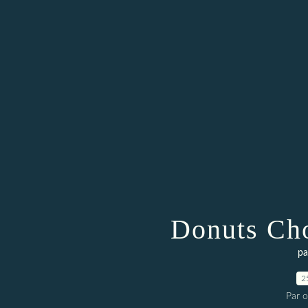
Donuts Cho
pa
2
Par 