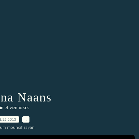
na Naans
in et viennoises
2.12.2013
…
oum mouncif rayan