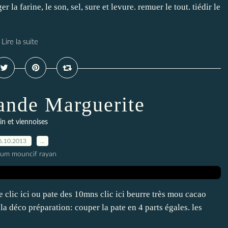
 la farine, le son, sel, sure et levure. remuer le tout. tiédir le
Lire la suite
ande Marguerite
in et viennoises
6.10.2013
…
oum mouncif rayan
e clic ici ou pate des 10mns clic ici beurre très mou cacao
a déco préparation: couper la pate en 4 parts égales. les