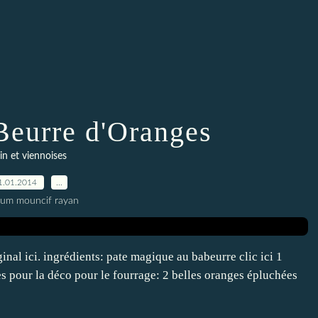
Beurre d'Oranges
in et viennoises
1.01.2014
…
oum mouncif rayan
iginal ici. ingrédients: pate magique au babeurre clic ici 1
s pour la déco pour le fourrage: 2 belles oranges épluchées