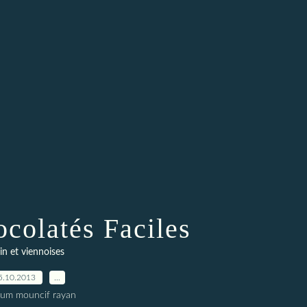
colatés Faciles
in et viennoises
5.10.2013
…
oum mouncif rayan