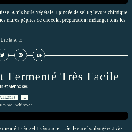
suisse 50mls huile végétale 1 pincée de sel 8g levure chimique
nes mures pépites de chocolat préparation: mélanger tous les
Lire la suite
it Fermenté Très Facile
in et viennoises
9.11.2013
…
oum mouncif rayan
ermenté 1 càc sel 1 càs sucre 1 càc levure boulangère 3 càs