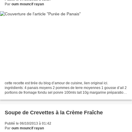
Par
oum mouncif rayan
cette recette est tirée du blog d’amour de cuisine, lien original ici.
ingrédients: 4 panais moyens 2 pommes de terre moyennes 1 gousse d’ail 2
portions de fromage fondu sel poivre 100mls lait 10g margarine préparation:
éplucher les légumes et les couper...
Soupe de Crevettes à la Crème Fraîche
Publié le 06/10/2013 à 01:42
Par
oum mouncif rayan