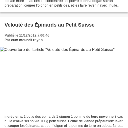
tomate mure 1 càs tomate concentrée sel poivre paprika origan safran
préparation: couper l’oignon en petits dés, et les faire revenir avec l’huile
dans une marmite. ajouter les...
Velouté des Épinards au Petit Suisse
Publié le 11/12/2012 à 00:46
Par
oum mouncif rayan
ingrédients: 1 botte des épinards 1 oignon 1 pomme de terre moyenne 3 càs
huile d’olive sel poivre 100g petit suisse 1 cube de viande préparation: laver
et couper les épinards. couper l’oigon et la pomme de terre en cubes. faire le