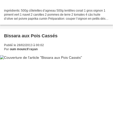
ingrédients: 500g côtelettes d’agneau 500g lentilles corail 1 gros oignon 1
piment vert 1 navet 2 carottes 2 pommes de terre 2 tomates 4 càs huile
d’olive sel poivre paprika cumin Préparation: couper l’oignon en petits dés et
les faire revenir dans une...
Bissara aux Pois Cassés
Publié le 28/02/2013 à 00:02
Par
oum mouncif rayan