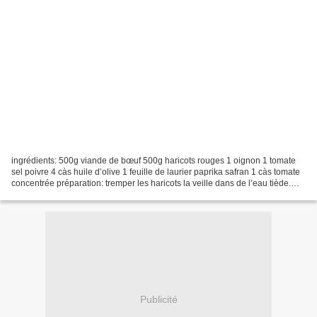
ingrédients: 500g viande de bœuf 500g haricots rouges 1 oignon 1 tomate
sel poivre 4 càs huile d’olive 1 feuille de laurier paprika safran 1 càs tomate
concentrée préparation: tremper les haricots la veille dans de l’eau tiède.
couper la viande en petits...
Publicité