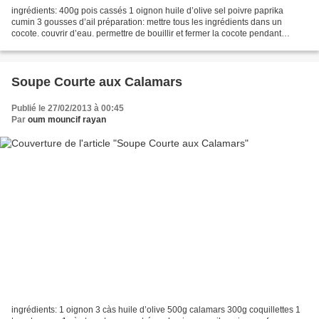
ingrédients: 400g pois cassés 1 oignon huile d’olive sel poivre paprika
cumin 3 gousses d’ail préparation: mettre tous les ingrédients dans un
cocote. couvrir d’eau. permettre de bouillir et fermer la cocote pendant
15mns. mixer bien le tout. remplir...
Soupe Courte aux Calamars
Publié le 27/02/2013 à 00:45
Par
oum mouncif rayan
ingrédients: 1 oignon 3 càs huile d’olive 500g calamars 300g coquillettes 1