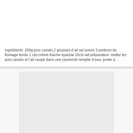
ingrédients: 200g pois cassés 2 gousses d’ail sel poivre 3 portions de
fromage fondu 1 càs crème fraiche épaisse 20cls lait préparation: mettre les
pois cassés et l’ail coupé dans une casserole remplie d’eau. porter à
ébullition, couvrir et laisser cuire....