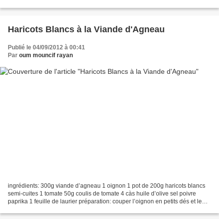
tout dans une casserole...
Haricots Blancs à la Viande d'Agneau
Publié le 04/09/2012 à 00:41
Par
oum mouncif rayan
ingrédients: 300g viande d’agneau 1 oignon 1 pot de 200g haricots blancs
semi-cuites 1 tomate 50g coulis de tomate 4 càs huile d’olive sel poivre
paprika 1 feuille de laurier préparation: couper l’oignon en petits dés et le
faire revenir 5mns avec l’huile....