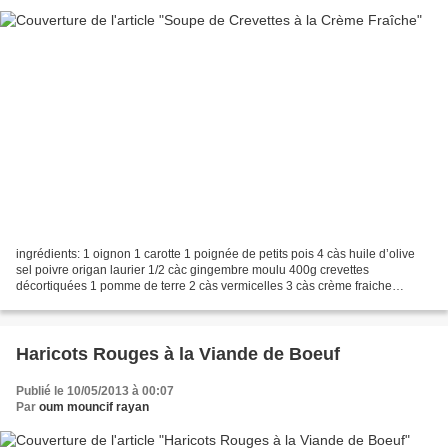
ingrédients: 1 oignon 1 carotte 1 poignée de petits pois 4 càs huile d’olive
sel poivre origan laurier 1/2 càc gingembre moulu 400g crevettes
décortiquées 1 pomme de terre 2 càs vermicelles 3 càs crème fraiche
épaisse persil fraichement haché préparation:...
Haricots Rouges à la Viande de Boeuf
Publié le 10/05/2013 à 00:07
Par
oum mouncif rayan