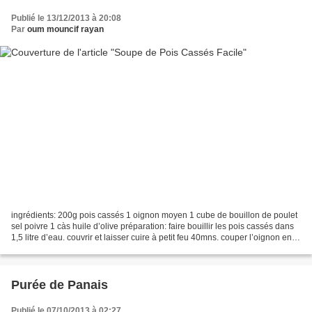
Publié le 13/12/2013 à 20:08
Par
oum mouncif rayan
ingrédients: 200g pois cassés 1 oignon moyen 1 cube de bouillon de poulet
sel poivre 1 càs huile d’olive préparation: faire bouillir les pois cassés dans
1,5 litre d’eau. couvrir et laisser cuire à petit feu 40mns. couper l’oignon en
cubes et l’incorporer...
Purée de Panais
Publié le 07/10/2013 à 02:27