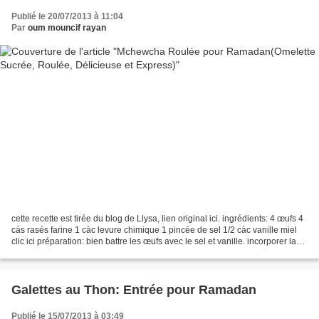
Publié le 20/07/2013 à 11:04
Par
oum mouncif rayan
cette recette est tirée du blog de Llysa, lien original ici. ingrédients: 4 œufs 4
càs rasés farine 1 càc levure chimique 1 pincée de sel 1/2 càc vanille miel
clic ici préparation: bien battre les œufs avec le sel et vanille. incorporer la
farine et la...
Galettes au Thon: Entrée pour Ramadan
Publié le 15/07/2013 à 03:49