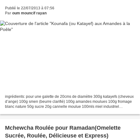
Publié le 22/07/2013 à 07:56
Par
oum mouncif rayan
ingrédients: pour une galette de 20cms de diamètre 300g katayefs (cheveux
d’ange) 100g smen (beurre clarifié) 100g amandes moulues 100g fromage
blanc nature 50g sucre 20g cannelle moulue 100mls miel industriel
préparation: émietter les cheveux d’ange...
Mchewcha Roulée pour Ramadan(Omelette
Sucrée, Roulée, Délicieuse et Express)