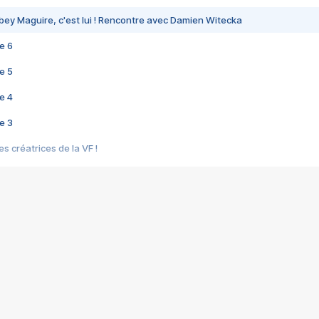
bey Maguire, c'est lui ! Rencontre avec Damien Witecka
e 6
e 5
e 4
e 3
s créatrices de la VF !
e 2
e 1
e Mektoub My Love arrive enfin ! Rencontre avec Shaïn Boumedine et Sal
i : après Toni en famille
elle réalise le bouleversant Dites lui que je l'aime
ais ! Rencontre autour de Vie privée de Rebecca Zlotowski