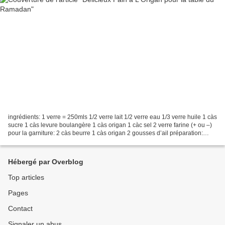
ingrédients: 1 verre = 250mls 1/2 verre lait 1/2 verre eau 1/3 verre huile 1 càs
sucre 1 càs levure boulangère 1 càs origan 1 càc sel 2 verre farine (+ ou –)
pour la garniture: 2 càs beurre 1 càs origan 2 gousses d’ail préparation:
mettre dans une terrine...
Hébergé par Overblog
Top articles
Pages
Contact
Signaler un abus