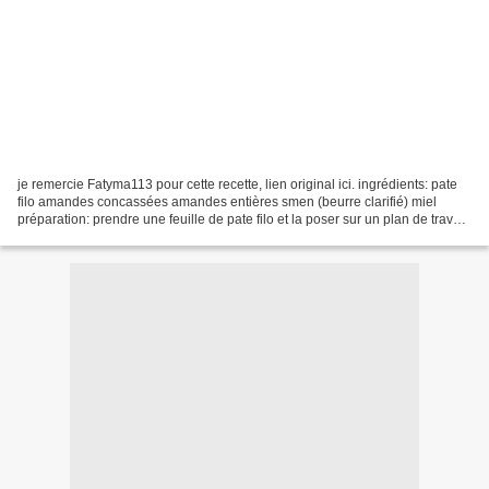
je remercie Fatyma113 pour cette recette, lien original ici. ingrédients: pate
filo amandes concassées amandes entières smen (beurre clarifié) miel
préparation: prendre une feuille de pate filo et la poser sur un plan de travail.
la badigeonner généreusement...