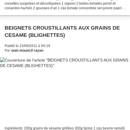
crevettes surgelées et décortiquées 1 oignon 2 belles tomates persil et
coriandre hachés 2 gousses d’ail 1 càs tomate concentrée sel poivre paprika
cumin 4 càs huile d’olive...
BEIGNETS CROUSTILLANTS AUX GRAINS DE
CESAME (BLIGHETTES)
Publié le 23/08/2011 à 00:19
Par
oum mouncif rayan
ingrédients: 200g grains de sésame grillées 300g farine 1 cas beurre ramolli