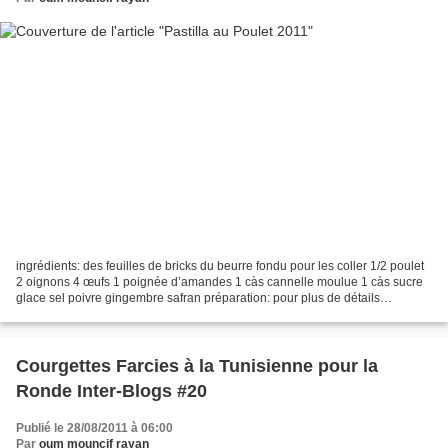
ingrédients: des feuilles de bricks du beurre fondu pour les coller 1/2 poulet
2 oignons 4 œufs 1 poignée d’amandes 1 càs cannelle moulue 1 càs sucre
glace sel poivre gingembre safran préparation: pour plus de détails
photographiés, c lic ici . couper...
Courgettes Farcies à la Tunisienne pour la
Ronde Inter-Blogs #20
Publié le 28/08/2011 à 06:00
Par
oum mouncif rayan