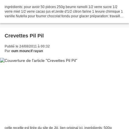
ingrédients: pour avoir 50 pièces 250g beurre ramolli 1/2 verre sucre 1/2
verre miel 1/2 verre cacao jus et zeste d'1/2 citron farine 1 levure chimique 1
vanille Nutella pour fourrer chocolat fondu pour glacer préparation: travailler
le beurre, sucre,...
Crevettes Pil Pil
Publié le 24/08/2011 à 00:32
Par
oum mouncif rayan
cette recette est tirée du site de Jiji, lien original ici. ingrédients: 500g