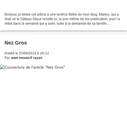
Bonjour, je dédie cet article à une lectrice fidèle de mon blog, Mallou, qui a
réali sé le Gâteau Glacé recette ici, le jour même de ma publication, puis l’a
refait dans la semaine qui a suivi, suite à la demande de sa famille.
apparemment, il a eu beaucoup...
Nez Gros
Publié le 25/08/2011 à 20:12
Par
oum mouncif rayan