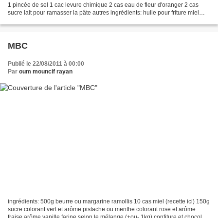
1 pincée de sel 1 cac levure chimique 2 cas eau de fleur d'oranger 2 cas
sucre lait pour ramasser la pâte autres ingrédients: huile pour friture miel
crème chantilly amandes...
MBC
Publié le 22/08/2011 à 00:00
Par
oum mouncif rayan
ingrédients: 500g beurre ou margarine ramollis 10 cas miel (recette ici) 150g
sucre colorant vert et arôme pistache ou menthe colorant rose et arôme
fraise arôme vanille farine selon le mélange (+ou- 1kg) confiture et chocolat