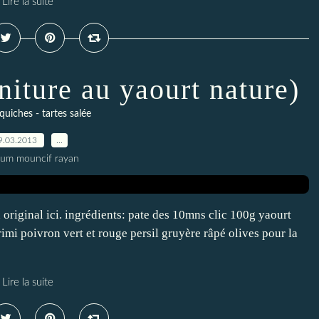
Lire la suite
niture au yaourt nature)
 quiches - tartes salée
9.03.2013
…
oum mouncif rayan
n original ici. ingrédients: pate des 10mns clic 100g yaourt
imi poivron vert et rouge persil gruyère râpé olives pour la
Lire la suite