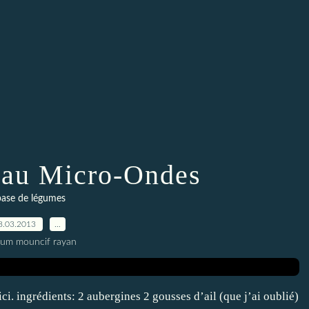
 au Micro-Ondes
base de légumes
8.03.2013
…
oum mouncif rayan
 ici. ingrédients: 2 aubergines 2 gousses d’ail (que j’ai oublié)