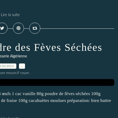
Lire la suite
dre des Fèves Séchées
sserie Algérienne
2.03.2013
…
oum mouncif rayan
3 œufs 1 cac vanille 80g poudre de fèves séchées 100g
 de fraise 100g cacahuètes moulues préparation: bien battre