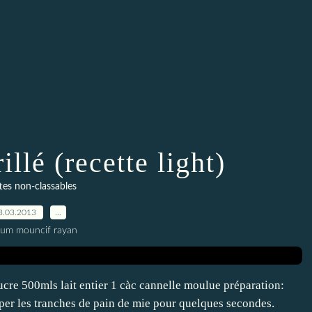
llé (recette light)
tes non-classables
3.03.2013
…
oum mouncif rayan
ucre 500mls lait entier 1 càc cannelle moulue préparation:
mper les tranches de pain de mie pour quelques secondes.