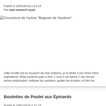
Publié le 10/01/2016 à 23:16
Par
oum mouncif rayan
cette recette est un souvenir de mon enfance, je la dédie à ma chère mère.
ingrédients: 500g sardines pate à frire: 1 oeuf 2 càs farine 2 càs lait sel
poivre préparation: nettoyer les sardines, gratter les écailles, et ôter les
arêtes. mélanger les ingrédients...
Boulettes de Poulet aux Épinards
Publié le 10/01/2016 à 21:10