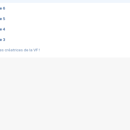
e 6
e 5
e 4
e 3
s créatrices de la VF !
e 2
e 1
e Mektoub My Love arrive enfin ! Rencontre avec Shaïn Boumedine et Sal
i : après Toni en famille
elle réalise le bouleversant Dites lui que je l'aime
ais ! Rencontre autour de Vie privée de Rebecca Zlotowski
 de Marguerite, Grave... Rencontre avec Ella Rumpf