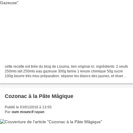
cette recette est tirée du blog de Liouina, lien original ici. ingrédients: 2 oeufs
250mls lait 250mls eau gazeuse 300g farine 1 levure chimique 50g sucre
100g beurre très mou préparation: séparer les blancs des jaunes, et réserver
les blancs pour les...
Cozonac à la Pâte Mâgique
Publié le 03/01/2016 à 13:55
Par
oum mouncif rayan