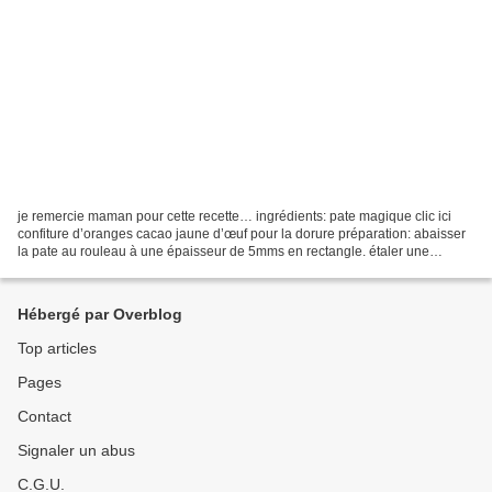
je remercie maman pour cette recette… ingrédients: pate magique clic ici
confiture d’oranges cacao jaune d’œuf pour la dorure préparation: abaisser
la pate au rouleau à une épaisseur de 5mms en rectangle. étaler une
couche de confiture. parsemer de cacao...
Hébergé par Overblog
Top articles
Pages
Contact
Signaler un abus
C.G.U.