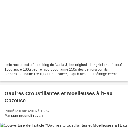
cette recette est tirée du blog de Nadia J, lien original ici. ingrédients: 1 oeuf
100g sucre 180g beurre mou 300g farine 150g dés de fruits confits
préparation: battre l’œuf, beurre et sucre jusqu’à avoir un mélange crémeux.
ajouter la farine et battre...
Gaufres Croustillantes et Moelleuses à l'Eau
Gazeuse
Publié le 03/01/2016 à 15:57
Par
oum mouncif rayan