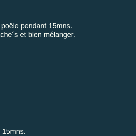
ne poêle pendant 15mns.
hache´s et bien mélanger.
t 15mns.