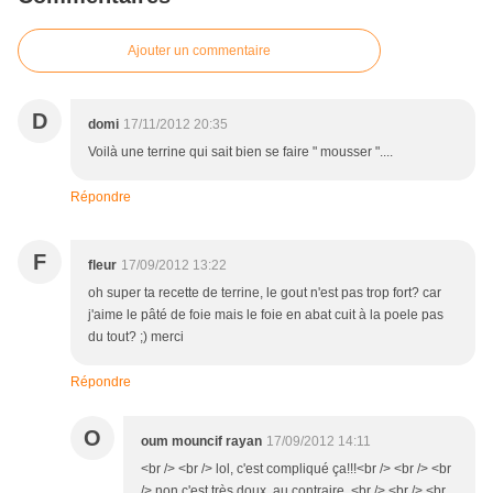
Ajouter un commentaire
D
domi
17/11/2012 20:35
Voilà une terrine qui sait bien se faire " mousser "....
Répondre
F
fleur
17/09/2012 13:22
oh super ta recette de terrine, le gout n'est pas trop fort? car
j'aime le pâté de foie mais le foie en abat cuit à la poele pas
du tout? ;) merci
Répondre
O
oum mouncif rayan
17/09/2012 14:11
<br /> <br /> lol, c'est compliqué ça!!!<br /> <br /> <br
/> non c'est très doux, au contraire..<br /> <br /> <br