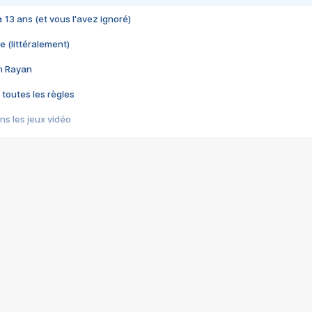
 a 13 ans (et vous l'avez ignoré)
e (littéralement)
im Rayan
 toutes les règles
s les jeux vidéo
us choquant de Rockstar ? - Le scandale BULLY
e plus moche de Steam
du RÊVE tourne au CAUCHEMAR
pendant 8 heures
it… à tort
umiliés par un jeu vidéo
ire - Final Fantasy 8