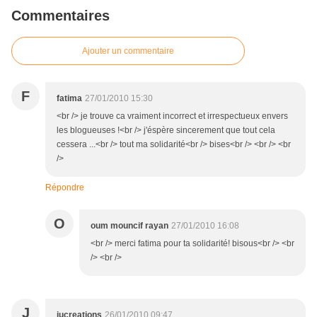
Commentaires
Ajouter un commentaire
F
fatima
27/01/2010 15:30
<br /> je trouve ca vraiment incorrect et irrespectueux envers
les blogueuses !<br /> j'éspère sincerement que tout cela
cessera ...<br /> tout ma solidarité<br /> bises<br /> <br /> <br
/>
Répondre
O
oum mouncif rayan
27/01/2010 16:08
<br /> merci fatima pour ta solidarité! bisous<br /> <br
/> <br />
J
jucreations
26/01/2010 09:47