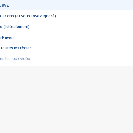
 DayZ
 a 13 ans (et vous l'avez ignoré)
e (littéralement)
im Rayan
 toutes les règles
s les jeux vidéo
us choquant de Rockstar ? - Le scandale BULLY
e plus moche de Steam
du RÊVE tourne au CAUCHEMAR
pendant 8 heures
it… à tort
umiliés par un jeu vidéo