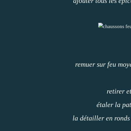
ajouter tous les épic
remuer sur feu moye
retirer e
étaler la pa
la détailler en rond