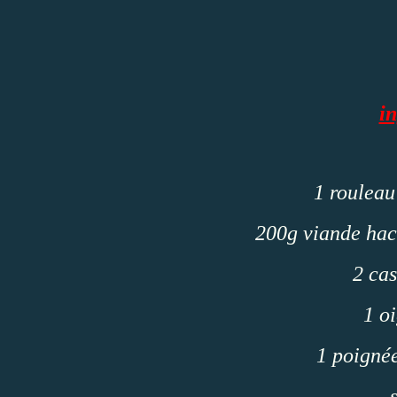
in
1 rouleau
200g viande hac
2 cas
1 o
1 poignée