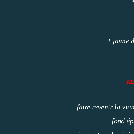
1 jaune d
pr
faire revenir la vi
fond ép