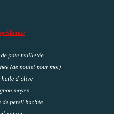
grédients:
 de pate feuilletée
hée (de poulet pour moi)
 huile d’olive
ignon moyen
 de persil hachée
sel poivre