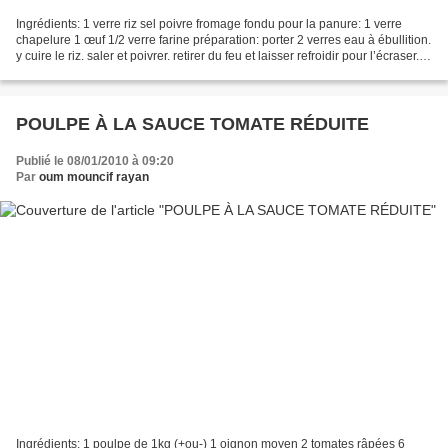
Ingrédients: 1 verre riz sel poivre fromage fondu pour la panure: 1 verre
chapelure 1 œuf 1/2 verre farine préparation: porter 2 verres eau à ébullition.
y cuire le riz. saler et poivrer. retirer du feu et laisser refroidir pour l’écraser.
prendre des...
POULPE À LA SAUCE TOMATE RÉDUITE
Publié le 08/01/2010 à 09:20
Par
oum mouncif rayan
Ingrédients: 1 poulpe de 1kg (+ou-) 1 oignon moyen 2 tomates râpées 6