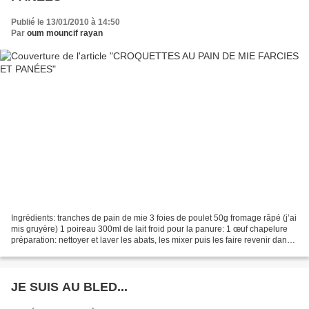
Publié le 13/01/2010 à 14:50
Par
oum mouncif rayan
Ingrédients: tranches de pain de mie 3 foies de poulet 50g fromage râpé (j’ai
mis gruyère) 1 poireau 300ml de lait froid pour la panure: 1 œuf chapelure
préparation: nettoyer et laver les abats, les mixer puis les faire revenir dans 2
cas huile ou beurre...
JE SUIS AU BLED...