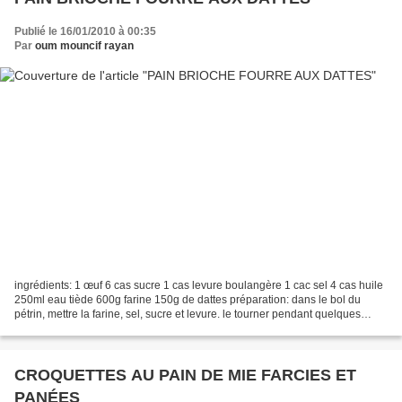
Publié le 16/01/2010 à 00:35
Par
oum mouncif rayan
ingrédients: 1 œuf 6 cas sucre 1 cas levure boulangère 1 cac sel 4 cas huile
250ml eau tiède 600g farine 150g de dattes préparation: dans le bol du
pétrin, mettre la farine, sel, sucre et levure. le tourner pendant quelques
secondes pour tout mélanger....
CROQUETTES AU PAIN DE MIE FARCIES ET
PANÉES