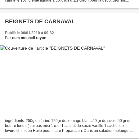
cannelle 10cl crème liquide à 30% jus d’1/2 citron pour la déco: des noix
hachées moyennement préparation: mélanger...
BEIGNETS DE CARNAVAL
Publié le 06/01/2010 à 00:32
Par
oum mouncif rayan
ingrédients: 250g de farine 120gr de fromage blanc 50 gr de sucre 50 gr de
beurre fondu ( j’ai pas mis) 1 œuf 1 sachet de sucre vanillé 1 sachet de
levure chimique Huile pour friture Préparation: Dans un saladier mélanger
fromage blanc, œuf, sucre, beurre...