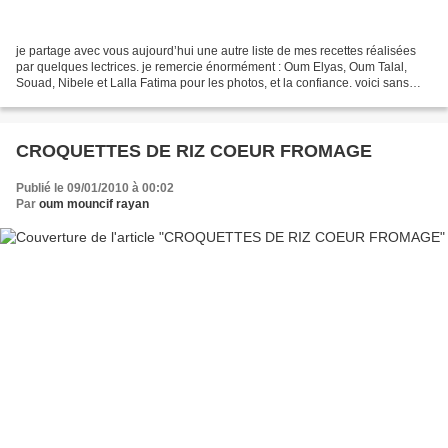
je partage avec vous aujourd’hui une autre liste de mes recettes réalisées
par quelques lectrices. je remercie énormément : Oum Elyas, Oum Talal,
Souad, Nibele et Lalla Fatima pour les photos, et la confiance. voici sans
tarder le résultat: 1. Crème Dessert...
CROQUETTES DE RIZ COEUR FROMAGE
Publié le 09/01/2010 à 00:02
Par
oum mouncif rayan