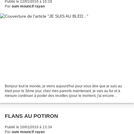
Publié le 12/01/2010 à 10:18
Par
oum mouncif rayan
Bonjour tout le monde, je viens aujourd'hui pour vous dire que je suis au
bled pour le 3ème jour, chez mes parents maintenant. je vais au fur et à
mesure continuer à poster des recettes (pour le moment, j'ai encore
quelques unes sur mon pc) je reviendrai...
FLANS AU POTIRON
Publié le 10/01/2010 à 13:34
Par
oum mouncif rayan