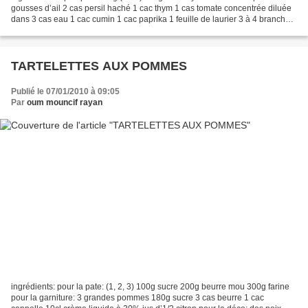
gousses d’ail 2 cas persil haché 1 cac thym 1 cas tomate concentrée diluée
dans 3 cas eau 1 cac cumin 1 cac paprika 1 feuille de laurier 3 à 4 branches
de céleri préparation: bien laver...
TARTELETTES AUX POMMES
Publié le 07/01/2010 à 09:05
Par
oum mouncif rayan
ingrédients: pour la pate: (1, 2, 3) 100g sucre 200g beurre mou 300g farine
pour la garniture: 3 grandes pommes 180g sucre 3 cas beurre 1 cac