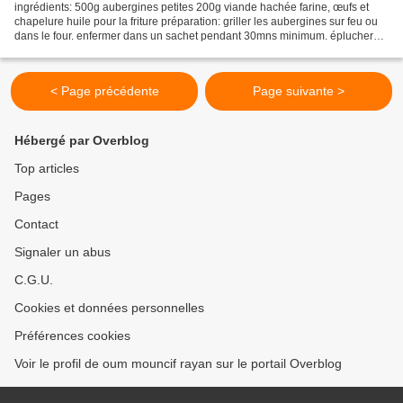
ingrédients: 500g aubergines petites 200g viande hachée farine, œufs et
chapelure huile pour la friture préparation: griller les aubergines sur feu ou
dans le four. enfermer dans un sachet pendant 30mns minimum. éplucher
délicatement sans ôter la capuche....
< Page précédente
Page suivante >
Hébergé par Overblog
Top articles
Pages
Contact
Signaler un abus
C.G.U.
Cookies et données personnelles
Préférences cookies
Voir le profil de oum mouncif rayan sur le portail Overblog