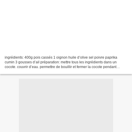
ingrédients: 400g pois cassés 1 oignon huile d’olive sel poivre paprika
cumin 3 gousses d’ail préparation: mettre tous les ingrédients dans un
cocote. couvrir d’eau. permettre de bouillir et fermer la cocote pendant
15mns. mixer bien le tout. remplir...