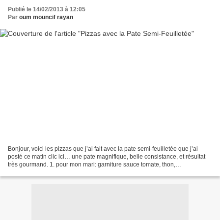
Publié le 14/02/2013 à 12:05
Par
oum mouncif rayan
Bonjour, voici les pizzas que j’ai fait avec la pate semi-feuilletée que j’ai
posté ce matin clic ici… une pate magnifique, belle consistance, et résultat
très gourmand. 1. pour mon mari: garniture sauce tomate, thon,
champignons, et fromage râpé. 2....