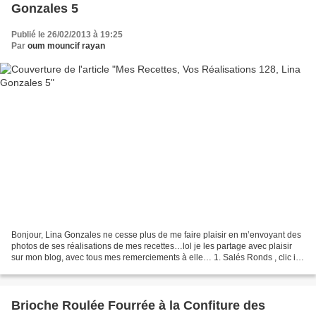
Gonzales 5
Publié le 26/02/2013 à 19:25
Par
oum mouncif rayan
Bonjour, Lina Gonzales ne cesse plus de me faire plaisir en m’envoyant des
photos de ses réalisations de mes recettes…lol je les partage avec plaisir
sur mon blog, avec tous mes remerciements à elle… 1. Salés Ronds , clic ici
pour la recette. 2. Aubergines...
Brioche Roulée Fourrée à la Confiture des