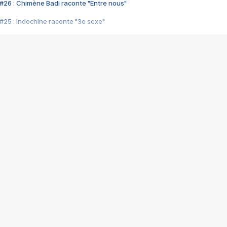
#26 : Chimène Badi raconte "Entre nous"
#25 : Indochine raconte "3e sexe"
#24 : Zaho raconte "C'est chelou"
#23 : Patrick Bruel raconte "Au café des délices"
#22 : Kyo raconte "Le chemin"
#21 : Nolwenn Leroy raconte "Cassé"
#20 : Patrick Hernandez raconte "Born to be alive"
#19 : Lorie raconte "Près de moi"
#18 : Michael Jones raconte "A nos actes manqués" (avec Jean-Jacque
#17 : Khaled raconte "Aïcha"
#16 : Corneille raconte "Parce qu'on vient de loin"
#15 : Indochine raconte "L'aventurier"
14 : Lorie raconte "Sur un air latino"