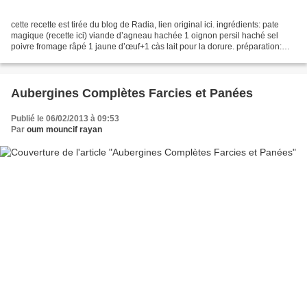
cette recette est tirée du blog de Radia, lien original ici. ingrédients: pate
magique (recette ici) viande d’agneau hachée 1 oignon persil haché sel
poivre fromage râpé 1 jaune d’œuf+1 càs lait pour la dorure. préparation:
mélanger la viande avec l’oignon...
Aubergines Complètes Farcies et Panées
Publié le 06/02/2013 à 09:53
Par
oum mouncif rayan