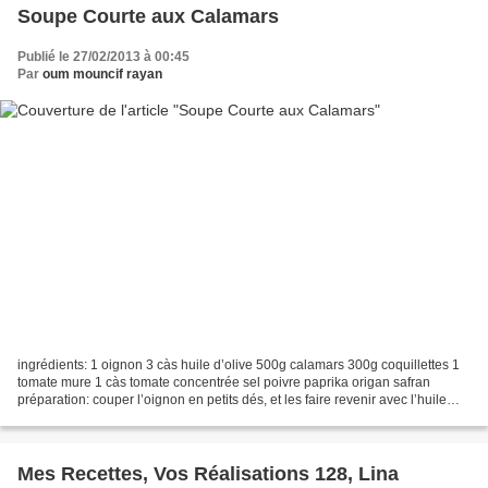
Soupe Courte aux Calamars
Publié le 27/02/2013 à 00:45
Par
oum mouncif rayan
ingrédients: 1 oignon 3 càs huile d’olive 500g calamars 300g coquillettes 1
tomate mure 1 càs tomate concentrée sel poivre paprika origan safran
préparation: couper l’oignon en petits dés, et les faire revenir avec l’huile
dans une marmite. ajouter les...
Mes Recettes, Vos Réalisations 128, Lina