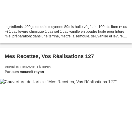
ingrédients: 400g semoule moyenne 80mls huile végétale 100mls lben (+ ou
–) 1 càc levure chimique 1 càs sel 1 càc vanille en poudre huile pour friture
miel préparation: dans une terrine, mettre la semoule, sel, vanille et levure.
mélanger. ajouter l’huile...
Mes Recettes, Vos Réalisations 127
Publié le 10/02/2013 à 00:05
Par
oum mouncif rayan