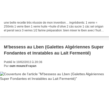
une belle recette très réussie de mon invention… ingrédients: 1 verre =
250mls 1 verre lben 1 verre huile +huile d’olive 2 càs sucre 1 càc sel origan
et persil secs 3 verres 1/2 farine préparation: bien mixer le lben avec l’huile,
origan et persil jusqu’à...
M'bessess au Lben (Galettes Algériennes Super
Fondantes et Inratables au Lait Fermenté)
Publié le 10/02/2013 à 20:36
Par
oum mouncif rayan