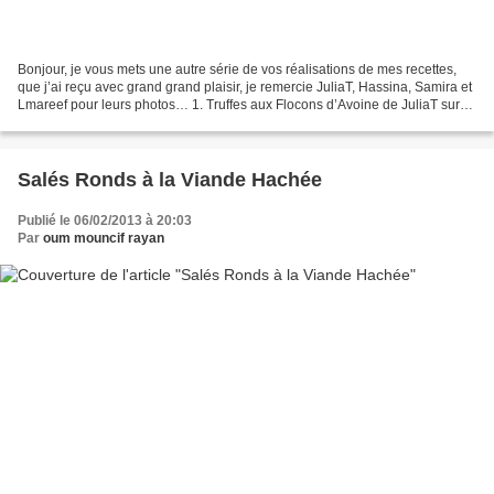
Bonjour, je vous mets une autre série de vos réalisations de mes recettes,
que j’ai reçu avec grand grand plaisir, je remercie JuliaT, Hassina, Samira et
Lmareef pour leurs photos… 1. Truffes aux Flocons d’Avoine de JuliaT sur
son blog ici. les miennes...
Salés Ronds à la Viande Hachée
Publié le 06/02/2013 à 20:03
Par
oum mouncif rayan