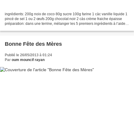
ingrédients: 200g noix de coco 80g sucre 100g farine 1 càc vanille liquide 1
pincé de sel 1 ou 2 œufs 200g chocolat noir 2 càs crème fraiche épaisse
préparation: dans une terrine, mélanger les 5 premiers ingrédients à l’aide
d’une spatule. ajouter le...
Bonne Fête des Mères
Publié le 26/05/2013 à 01:24
Par
oum mouncif rayan