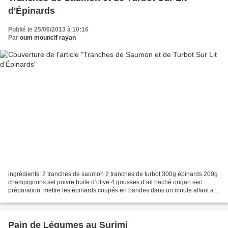
d'Épinards
Publié le 25/06/2013 à 10:16
Par
oum mouncif rayan
ingrédients: 2 tranches de saumon 2 tranches de turbot 300g épinards 200g
champignons sel poivre huile d’olive 4 gousses d’ail haché origan sec
préparation: mettre les épinards coupés en bandes dans un moule allant au
four huilé. poser les tranches des...
Pain de Légumes au Surimi