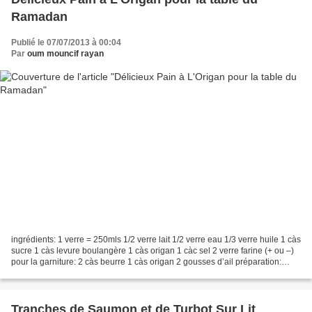
Ramadan
Publié le 07/07/2013 à 00:04
Par
oum mouncif rayan
ingrédients: 1 verre = 250mls 1/2 verre lait 1/2 verre eau 1/3 verre huile 1 càs
sucre 1 càs levure boulangère 1 càs origan 1 càc sel 2 verre farine (+ ou –)
pour la garniture: 2 càs beurre 1 càs origan 2 gousses d’ail préparation:
mettre dans une terrine...
Tranches de Saumon et de Turbot Sur Lit