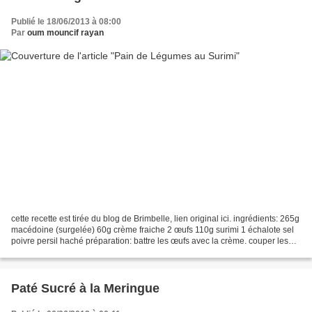
Publié le 18/06/2013 à 08:00
Par
oum mouncif rayan
cette recette est tirée du blog de Brimbelle, lien original ici. ingrédients: 265g
macédoine (surgelée) 60g crème fraiche 2 œufs 110g surimi 1 échalote sel
poivre persil haché préparation: battre les œufs avec la crème. couper les
bâtons du surimi en...
Paté Sucré à la Meringue