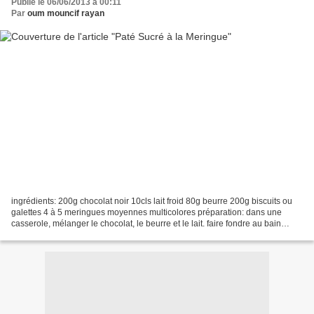
Publié le 06/06/2013 à 00:11
Par
oum mouncif rayan
ingrédients: 200g chocolat noir 10cls lait froid 80g beurre 200g biscuits ou
galettes 4 à 5 meringues moyennes multicolores préparation: dans une
casserole, mélanger le chocolat, le beurre et le lait. faire fondre au bain
marie jusqu’à avoir une texture...