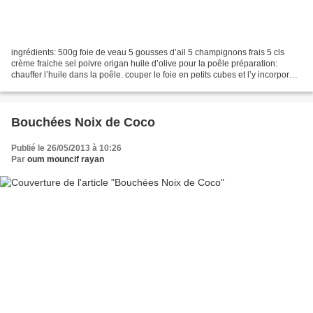
ingrédients: 500g foie de veau 5 gousses d’ail 5 champignons frais 5 cls
crème fraiche sel poivre origan huile d’olive pour la poêle préparation:
chauffer l’huile dans la poêle. couper le foie en petits cubes et l’y incorporer.
remuer jusqu’à ce qu’il...
Bouchées Noix de Coco
Publié le 26/05/2013 à 10:26
Par
oum mouncif rayan