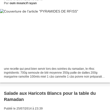
Par
oum mouncif rayan
une recette qui peut bien servir lors des soirées du ramadan, le rfiss:
ingrédients: 700g semoule de blé moyenne 350g patte de dattes 200g
margarine ramollie 100mls miel 1 càs cannelle 1 càs poivre noir préparation:
griller la semoule dans une poêle à...
Salade aux Haricots Blancs pour la table du
Ramadan
Publié le 25/07/2014 à 23:39