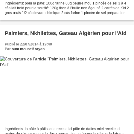
ingrédients: pour la pate: 100g farine 60g beurre mou 1 pincée de sel 3 à 4
càs lait froid pour le soufflé: 120g thon à l’huile non égoutté 2 carrés de Kiri 2
gros œufs 1/2 càc levure chimique 2 càs farine 1 pincée de sel préparation:
mélanger tous les...
Palmiers, Nkhilettes, Gateau Algérien pour l'Aid
Publié le 22/07/2014 à 19:40
Par
oum mouncif rayan
ingrédients: la pâte à pâtisserie recette ici pâte de dattes miel recette ici
grains de sésames pour la déco préparation: préparer la pâte et la laisser