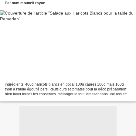
Par
oum mouncif rayan
ingrédients: 400g haricots blancs en bocal 100g câpres 100g maïs 100g
thon à l’huile égoutté persil œufs durs et tomates pour la déco préparation:
bien laver toutes les conserves. mélanger le tout. dresser dans une assiette.
décorer à volonté. déguster...