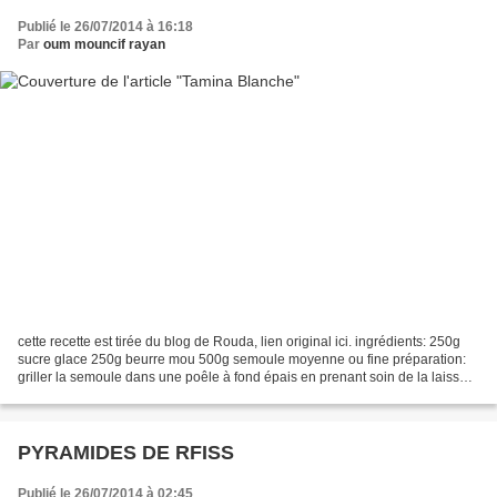
Publié le 26/07/2014 à 16:18
Par
oum mouncif rayan
cette recette est tirée du blog de Rouda, lien original ici. ingrédients: 250g
sucre glace 250g beurre mou 500g semoule moyenne ou fine préparation:
griller la semoule dans une poêle à fond épais en prenant soin de la laisser
blonde. travailler le beurre...
PYRAMIDES DE RFISS
Publié le 26/07/2014 à 02:45