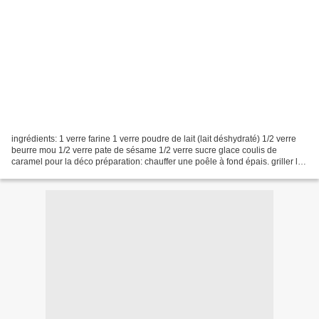
ingrédients: 1 verre farine 1 verre poudre de lait (lait déshydraté) 1/2 verre
beurre mou 1/2 verre pate de sésame 1/2 verre sucre glace coulis de
caramel pour la déco préparation: chauffer une poêle à fond épais. griller la
farine, puis le lait en poudre,...