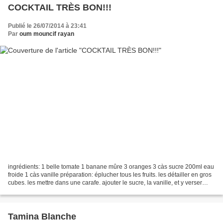
COCKTAIL TRÈS BON!!!
Publié le 26/07/2014 à 23:41
Par
oum mouncif rayan
ingrédients: 1 belle tomate 1 banane mûre 3 oranges 3 càs sucre 200ml eau
froide 1 càs vanille préparation: éplucher tous les fruits. les détailler en gros
cubes. les mettre dans une carafe. ajouter le sucre, la vanille, et y verser
l’eau. bien mixer...
Tamina Blanche