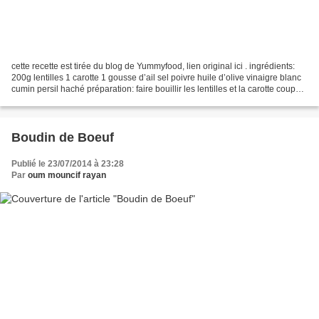
cette recette est tirée du blog de Yummyfood, lien original ici . ingrédients:
200g lentilles 1 carotte 1 gousse d’ail sel poivre huile d’olive vinaigre blanc
cumin persil haché préparation: faire bouillir les lentilles et la carotte coupée
en petits...
Boudin de Boeuf
Publié le 23/07/2014 à 23:28
Par
oum mouncif rayan