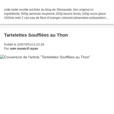
cette belle recette est tirée du blog de Sherazade, lien original ici.
ingrédients: 600g semoule moyenne 200g beurre fondu 100g sucre glace
150mls miel 2 càs eau de fleur d’oranger colorant alimentaire préparation:
griller la semoule jusqu’à cuisson sans...
Tartelettes Soufflées au Thon
Publié le 22/07/2014 à 23:28
Par
oum mouncif rayan