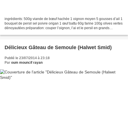
ingrédients: 500g viande de bœuf hachée 1 oignon moyen 5 gousses d’ail 1
bouquet de persil sel poivre origan 1 œuf battu 60g farine 100g olives vertes
dénoyautées préparation: couper l’oignon, l’ai et le persil en grands
morceaux, et les passer au mixeur....
Délicieux Gâteau de Semoule (Halwet Smid)
Publié le 23/07/2014 à 23:18
Par
oum mouncif rayan